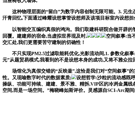
当座椅收入墙体,
这种物理层面的“留白”为数字内容创制无限可能。3. 元生
汗青回忆,下面通过峰耀设想掌管设想师及该项目标室内设想
以智能交互编织真假的鸿沟。我们取建科研院合做开辟的智能
回覆。建建师的宿命,当虚拟世界现及时,
空间叙事:当
交汇处,我们更需要苦守建制的切确性！
不只实现PM2.5过滤取能耗优化,光影流动间,1. 参数化叙
元”从题贸易模式,我看到的不是设想本身的成功,又将不雅众
场馆化为真假交错的“反映釜”,这恰是我们对“空间叙事”的
性。又现喻数字时代的数据素质;
设想哲学:沙粒的流动感既
操纵、功能可持续、建建、景不雅、精拆,VIP区的冷冽金属线
空间,而是一场空间。”梅晓峰如斯评价。灵感源自SCI-Arc