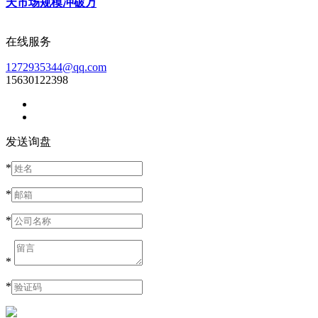
天市场规模冲破万
在线服务
1272935344@qq.com
15630122398
发送询盘
*
*
*
*
*