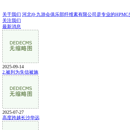
关于我们
河北j9·九游会俱乐部纤维素有限公司是专业的HPMC生产
关注我们
最新消息
2025-09-14
2.被列为失信被施
2025-07-27
高度跨越长沙华远