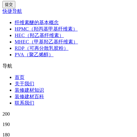
快捷导航
纤维素醚的基本概念
HPMC（羟丙基甲基纤维素）
HEC（羟乙基纤维素）
MHEC（甲基羟乙基纤维素）
RDP（可再分散乳胶粉）
PVA（聚乙烯醇）
导航
首页
关于我们
装修建材知识
装修建材百科
联系我们
200
190
180