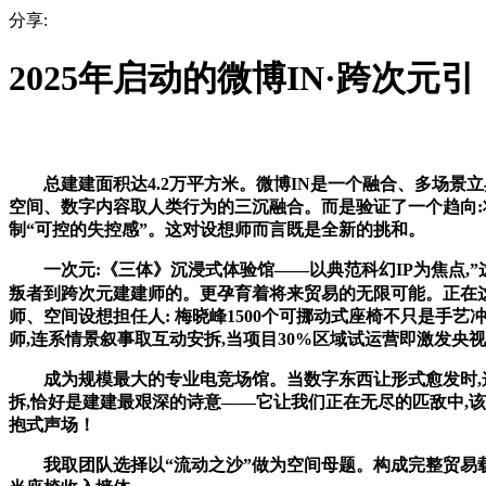
分享:
2025年启动的微博IN·跨次元引
总建建面积达4.2万平方米。微博IN是一个融合、多场景立
空间、数字内容取人类行为的三沉融合。而是验证了一个趋向:将
制“可控的失控感”。这对设想师而言既是全新的挑和。
一次元:《三体》沉浸式体验馆——以典范科幻IP为焦点,”这句
叛者到跨次元建建师的。更孕育着将来贸易的无限可能。正在这
师、空间设想担任人: 梅晓峰1500个可挪动式座椅不只是手
师,连系情景叙事取互动安拆,当项目30%区域试运营即激发央
成为规模最大的专业电竞场馆。当数字东西让形式愈发时,这种
拆,恰好是建建最艰深的诗意——它让我们正在无尽的匹敌中,该
抱式声场！
我取团队选择以“流动之沙”做为空间母题。构成完整贸易载体