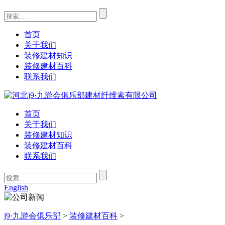
首页
关于我们
装修建材知识
装修建材百科
联系我们
首页
关于我们
装修建材知识
装修建材百科
联系我们
English
j9·九游会俱乐部
>
装修建材百科
>