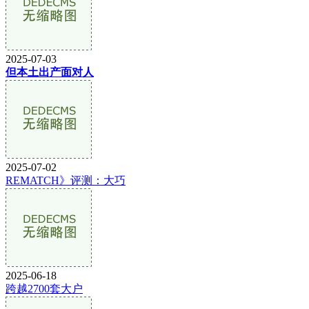
2025-07-03
但本土出产面对人
2025-07-02
REMATCH》评测：大巧
2025-06-18
跨越2700套大户