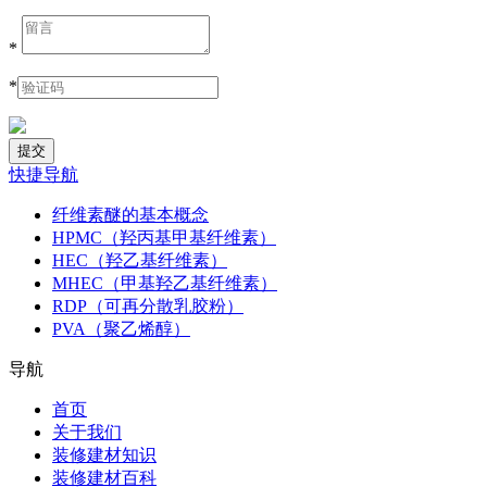
*
*
快捷导航
纤维素醚的基本概念
HPMC（羟丙基甲基纤维素）
HEC（羟乙基纤维素）
MHEC（甲基羟乙基纤维素）
RDP（可再分散乳胶粉）
PVA（聚乙烯醇）
导航
首页
关于我们
装修建材知识
装修建材百科