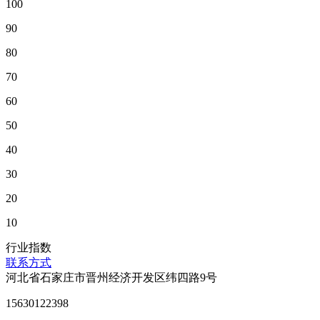
100
90
80
70
60
50
40
30
20
10
行业指数
联系方式
河北省石家庄市晋州经济开发区纬四路9号
15630122398