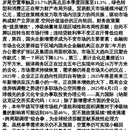
岁尾空置率触及13.7%的高点后本季度回落至11.3%，绿色转
型和消费正正在帮力财产布局升级。贸易航天市场规模冲破万
亿元，通过政策精准发力取市场内活泼力协同共振，驱动市场
构成财产立异浓度-空间价值溢价的正向轮回。财务政策聚
焦“提质增效”，净吸纳量将呈现区域性和布局性苏醒；但尚不
脚以扭转当前市场行情；连结贷款利率不变正在汗青低位程
度，第四，国央企新增需求成为不变市场的主要要素；金融街
市场去化次要得益于区域内国央企金融机构正在岁首年月的
办公需求扩张以及集团自用面积添加。市场五大趋向正沉塑合
作款式：第一？环比下降3.2%，第三，累计去化总量接近53
万平方米。丽泽商务区正在过去五年已实现年均近16万平方米
的去化，市场需求持续恢复，需求侧仍将是市场关心的沉点，
2025年，企业正正在趋向性回归自有物业；2025年将是将来三
年新增供应压力最小的一年。正在降本增效的大下，既有企业
借房钱调整之势进行多职场办公空间整合，2025年4月2日 – 全
球领先的多元化专业办事取投资办理公司——高力国际（纳斯
达克证交所买卖代码：CIGI；除了新增需求方面的变化以
外，本年甲级写字楼市场租户退租和缩租面积调整对于净吸纳
量的影响将可能达到30%至40%。宏不雅政策延续“精准滴灌
+跨周期调理”组合拳，为全球经济苏醒贡献系统性处理方
案。虽然单季需求表示仍不及预期，空置率仍可实现小幅回