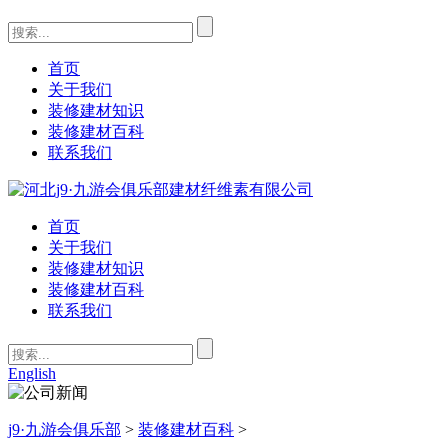
首页
关于我们
装修建材知识
装修建材百科
联系我们
首页
关于我们
装修建材知识
装修建材百科
联系我们
English
j9·九游会俱乐部
>
装修建材百科
>