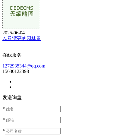
2025-06-04
以及漂亮的园林景
在线服务
1272935344@qq.com
15630122398
发送询盘
*
*
*