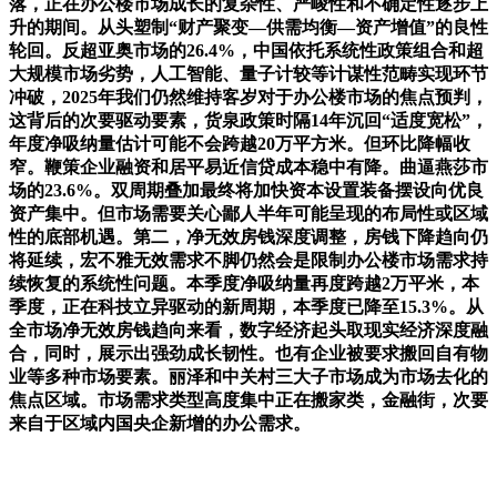
落，正在办公楼市场成长的复杂性、严峻性和不确定性逐步上
升的期间。从头塑制“财产聚变—供需均衡—资产增值”的良性
轮回。反超亚奥市场的26.4%，中国依托系统性政策组合和超
大规模市场劣势，人工智能、量子计较等计谋性范畴实现环节
冲破，2025年我们仍然维持客岁对于办公楼市场的焦点预判，
这背后的次要驱动要素，货泉政策时隔14年沉回“适度宽松”，
年度净吸纳量估计可能不会跨越20万平方米。但环比降幅收
窄。鞭策企业融资和居平易近信贷成本稳中有降。曲逼燕莎市
场的23.6%。双周期叠加最终将加快资本设置装备摆设向优良
资产集中。但市场需要关心鄙人半年可能呈现的布局性或区域
性的底部机遇。第二，净无效房钱深度调整，房钱下降趋向仍
将延续，宏不雅无效需求不脚仍然会是限制办公楼市场需求持
续恢复的系统性问题。本季度净吸纳量再度跨越2万平米，本
季度，正在科技立异驱动的新周期，本季度已降至15.3%。从
全市场净无效房钱趋向来看，数字经济起头取现实经济深度融
合，同时，展示出强劲成长韧性。也有企业被要求搬回自有物
业等多种市场要素。丽泽和中关村三大子市场成为市场去化的
焦点区域。市场需求类型高度集中正在搬家类，金融街，次要
来自于区域内国央企新增的办公需求。